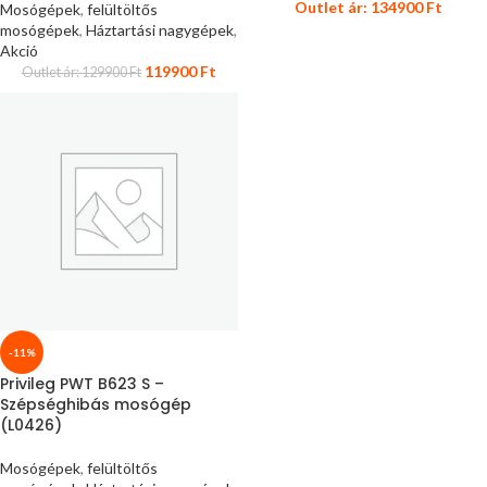
Outlet ár:
134900
Ft
Mosógépek
,
felültöltős
mosógépek
,
Háztartási nagygépek
,
Akció
119900
Ft
Outlet ár:
129900
Ft
-11%
Privileg PWT B623 S –
Szépséghibás mosógép
(L0426)
Mosógépek
,
felültöltős