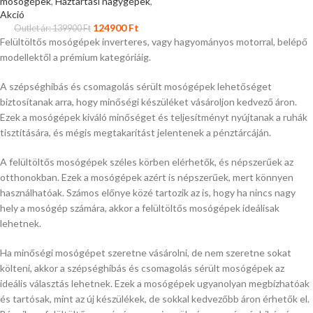
mosógépek
,
Háztartási nagygépek
,
Akció
124900
Ft
Outlet ár:
139900
Ft
Felültöltős mosógépek inverteres, vagy hagyományos motorral, belépő
modellektől a prémium kategóriáig.
A szépséghibás és csomagolás sérült mosógépek lehetőséget
biztosítanak arra, hogy minőségi készüléket vásároljon kedvező áron.
Ezek a mosógépek kiváló minőséget és teljesítményt nyújtanak a ruhák
tisztítására, és mégis megtakarítást jelentenek a pénztárcáján.
A felültöltős mosógépek széles körben elérhetők, és népszerűek az
otthonokban. Ezek a mosógépek azért is népszerűek, mert könnyen
használhatóak. Számos előnye közé tartozik az is, hogy ha nincs nagy
hely a mosógép számára, akkor a felültöltős mosógépek ideálisak
lehetnek.
Ha minőségi mosógépet szeretne vásárolni, de nem szeretne sokat
költeni, akkor a szépséghibás és csomagolás sérült mosógépek az
ideális választás lehetnek. Ezek a mosógépek ugyanolyan megbízhatóak
és tartósak, mint az új készülékek, de sokkal kedvezőbb áron érhetők el.