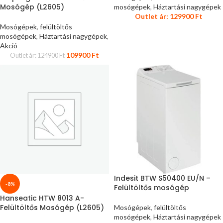
Mosógép (L2605)
mosógépek
,
Háztartási nagygépek
Outlet ár:
129900
Ft
Mosógépek
,
felültöltős
mosógépek
,
Háztartási nagygépek
,
Akció
109900
Ft
Outlet ár:
124900
Ft
Indesit BTW S50400 EU/N –
-8%
Felültöltős mosógép
Hanseatic HTW 8013 A-
Felültöltős Mosógép (L2605)
Mosógépek
,
felültöltős
mosógépek
,
Háztartási nagygépek