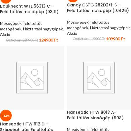
Candy CSTG 282D2/1-S –
Bauknecht WTL 56313 C –
Felültöltős mosógép (L0426)
Felültöltős mosógép (03.11)
Mosógépek
,
felültöltős
Mosógépek
,
felültöltős
mosógépek
,
Háztartási nagygépek
,
mosógépek
,
Háztartási nagygépek
,
Akció
Akció
109900
Ft
Outlet ár:
119900
Ft
124900
Ft
Outlet ár:
139900
Ft
Hanseatic HTW 8013 A-
-12%
Felültöltős Mosógép (908)
Hanseatic HTW 612 D –
Szépséghibás Felültöltős
Mosógépek
,
felültöltős