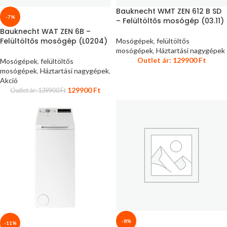
Bauknecht WMT ZEN 612 B SD
-7%
– Felültöltős mosógép (03.11)
Bauknecht WAT ZEN 6B –
Felültöltős mosógép (L0204)
Mosógépek
,
felültöltős
mosógépek
,
Háztartási nagygépek
Outlet ár:
129900
Ft
Mosógépek
,
felültöltős
mosógépek
,
Háztartási nagygépek
,
Akció
129900
Ft
Outlet ár:
139900
Ft
-8%
-11%