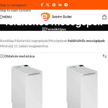
Skip to navigation
Skip to main content
MENU
felültöltős mosógépek
Terméktípus
Kezdőlap
/
Háztartási nagygépek
/
Mosógépek
/
felültöltős mosógépek
Mind a(z) 11 találat megjelenítve
Oldalsáv mutatása