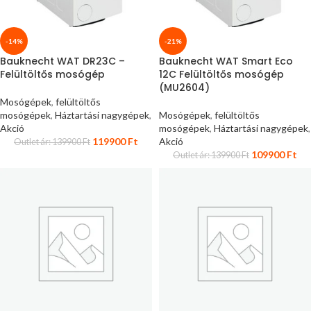
-14%
-21%
Bauknecht WAT DR23C –
Bauknecht WAT Smart Eco
Felültöltős mosógép
12C Felültöltős mosógép
(MU2604)
Mosógépek
,
felültöltős
mosógépek
,
Háztartási nagygépek
,
Mosógépek
,
felültöltős
Akció
mosógépek
,
Háztartási nagygépek
,
119900
Ft
Akció
Outlet ár:
139900
Ft
109900
Ft
Outlet ár:
139900
Ft