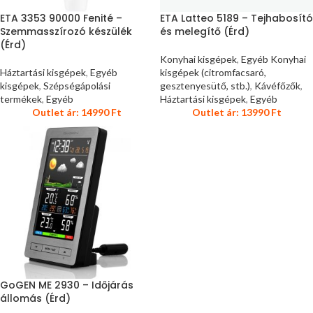
ETA 3353 90000 Fenité –
ETA Latteo 5189 – Tejhabosító
Szemmasszírozó készülék
és melegítő (Érd)
(Érd)
Konyhai kisgépek
,
Egyéb Konyhai
Háztartási kisgépek
,
Egyéb
kisgépek (citromfacsaró,
kisgépek
,
Szépségápolási
gesztenyesütő, stb.)
,
Kávéfőzők
,
termékek
,
Egyéb
Háztartási kisgépek
,
Egyéb
Outlet ár:
14990
Ft
Outlet ár:
13990
Ft
GoGEN ME 2930 – Időjárás
állomás (Érd)