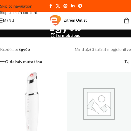
Skip to navigation
Skip to main content
MENU
Egyéb
Terméktípus
Kezdőlap
/
Egyéb
Mind a(z) 3 találat megjelenítve
Oldalsáv mutatása