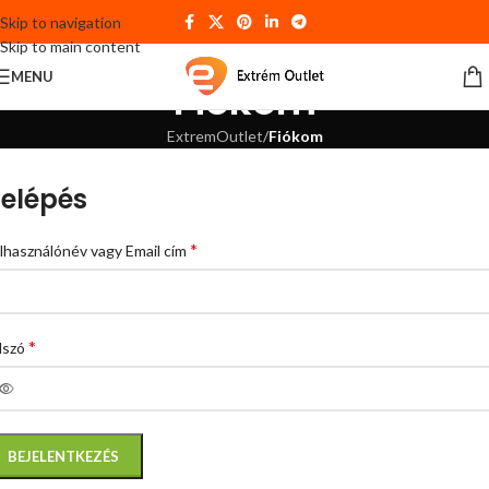
Skip to navigation
Skip to main content
MENU
Fiókom
ExtremOutlet
/
Fiókom
elépés
*
lhasználónév vagy Email cím
*
lszó
BEJELENTKEZÉS