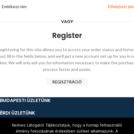
Emlékezz rám
Elfelejtett jel
VAGY
Register
egistering for this site allows you to access your order status and histor
ust fill in the fields below, and we'll get a new account set up for you in 
time. We will only ask you for information necessary to make the purchas
process faster and easier.
REGISZTRÁCIÓ
BUDAPESTI ÜZLETÜNK
ÉRDI ÜZLETÜNK
CÉGINFORMÁCIÓ
Kedves Látogató! Tájékoztatjuk, hogy a honlap felhasználói
élmény fokozásának érdekében sütiket alkalmazunk. A