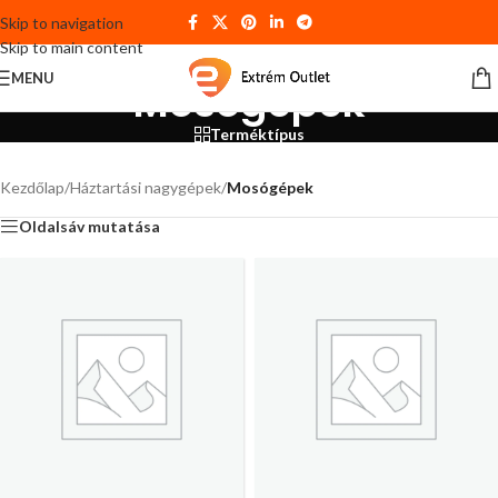
Skip to navigation
Skip to main content
MENU
Mosógépek
Terméktípus
Kezdőlap
/
Háztartási nagygépek
/
Mosógépek
Oldalsáv mutatása