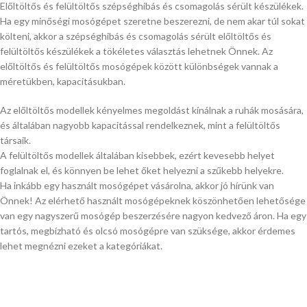
Előltöltős és felültöltős szépséghibás és csomagolás sérült készülékek.
Ha egy minőségi mosógépet szeretne beszerezni, de nem akar túl sokat
költeni, akkor a szépséghibás és csomagolás sérült előltöltős és
felültöltős készülékek a tökéletes választás lehetnek Önnek. Az
előltöltős és felültöltős mosógépek között különbségek vannak a
méretükben, kapacitásukban.
Az előltöltős modellek kényelmes megoldást kínálnak a ruhák mosására,
és általában nagyobb kapacitással rendelkeznek, mint a felültöltős
társaik.
A felültöltős modellek általában kisebbek, ezért kevesebb helyet
foglalnak el, és könnyen be lehet őket helyezni a szűkebb helyekre.
Ha inkább egy használt mosógépet vásárolna, akkor jó hírünk van
Önnek! Az elérhető használt mosógépeknek köszönhetően lehetősége
van egy nagyszerű mosógép beszerzésére nagyon kedvező áron. Ha egy
tartós, megbízható és olcsó mosógépre van szüksége, akkor érdemes
lehet megnézni ezeket a kategóriákat.