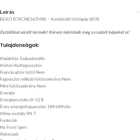
Leírás
BEKO B7RCNE567HXB – Kombinált hűtőgép (859)
Esztétikai sérült termék! Kérem tekintsék meg a csatolt képeket is!
Tulajdonságok:
Kialakítás Szabadonálló
Kivitel Alulfagyasztós
Francia ajtós hűtő Nem
Fagyasztó nélküli hűtőszekrény Nem
Mini hűtőszekrény Nem
Energia
Energiaosztály (A-G) B
Éves energiafogyasztás 188 kWh/év
Klíma osztály SN-T
Funkciók
No Frost Igen
Rekeszek