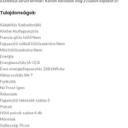
Esztétikai sérült termék! Kérem tekintsék meg a csatolt képeket is!
Tulajdonságok:
Kialakítás Szabadonálló
Kivitel Alulfagyasztós
Francia ajtós hűtő Nem
Fagyasztó nélküli hűtőszekrény Nem
Mini hűtőszekrény Nem
Energia
Energiaosztály (A-G) B
Éves energiafogyasztás 188 kWh/év
Klíma osztály SN-T
Funkciók
No Frost Igen
Rekeszek
Fagyasztó rekeszek száma 3
Polcok
Hűtő polcok száma 4 db
Méretek
Szélesség 70 cm