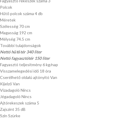
Fagyasztó rekeszek száma 3
Polcok
Hűtő polcok száma 4 db
Méretek
Szélesség 70 cm
Magasság 192 cm
Mélység 74.5 cm
További tulajdonságok
Nettó hűtőtér 340 liter
Nettó fagyasztótér 150 liter
Fagyasztó teljesítmény 6 kg/nap
Visszamelegedési idő 18 óra
Cserélhető oldalú ajtónyitó Van
Kijelző Van
Vízadagoló Nincs
Jégadagoló Nincs
Ajtórekeszek száma 5
Zajszint 35 dB
Szín Szürke