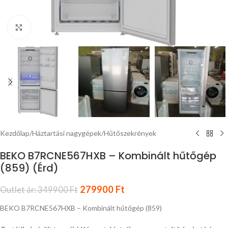
Nagyítás
Kezdőlap
/
Háztartási nagygépek
/
Hűtőszekrények
BEKO B7RCNE567HXB – Kombinált hűtőgép
(859) (Érd)
279900
Ft
Outlet ár:
349900
Ft
BEKO B7RCNE567HXB – Kombinált hűtőgép (859)