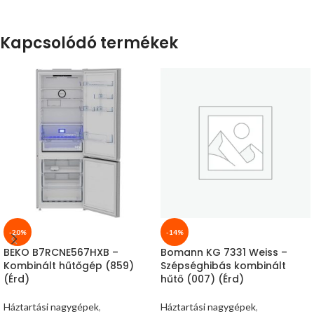
Kapcsolódó termékek
-20%
-14%
BEKO B7RCNE567HXB –
Bomann KG 7331 Weiss –
Kombinált hűtőgép (859)
Szépséghibás kombinált
(Érd)
hűtő (007) (Érd)
Háztartási nagygépek
,
Háztartási nagygépek
,