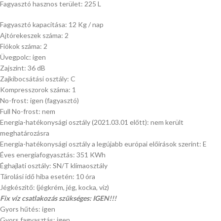
Fagyasztó hasznos terület: 225 L
Fagyasztó kapacitása: 12 Kg / nap
Ajtórekeszek száma: 2
Fiókok száma: 2
Üvegpolc: igen
Zajszint: 36 dB
Zajkibocsátási osztály: C
Kompresszorok száma: 1
No-frost: igen (fagyasztó)
Full No-frost: nem
Energia-hatékonysági osztály (2021.03.01 előtt): nem került
meghatározásra
Energia-hatékonysági osztály a legújabb európai előírások szerint: E
Éves energiafogyasztás: 351 KWh
Éghajlati osztály: SN/T klímaosztály
Tárolási idő hiba esetén: 10 óra
Jégkészítő: (jégkrém, jég, kocka, víz)
Fix víz csatlakozás szükséges: IGEN!!!
Gyors hűtés: igen
Gyors fagyasztás: igen