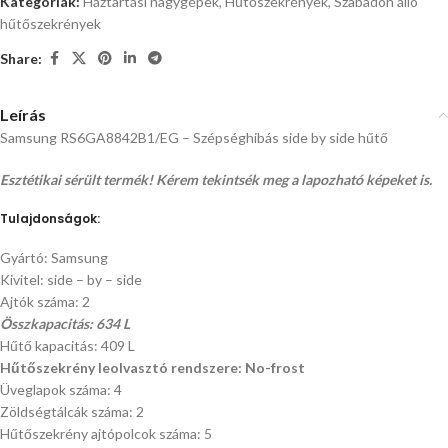
Kategóriák:
Háztartási nagygépek
,
Hűtőszekrények
,
Szabadon álló
hűtőszekrények
Share:
Leírás
Samsung RS6GA8842B1/EG – Szépséghibás side by side hűtő
Esztétikai sérült termék! Kérem tekintsék meg a lapozható képeket is.
Tulajdonságok:
Gyártó: Samsung
Kivitel: side – by – side
Ajtók száma: 2
Összkapacitás: 634 L
Hűtő kapacitás: 409 L
Hűtőszekrény leolvasztó rendszere: No-frost
Üveglapok száma: 4
Zöldségtálcák száma: 2
Hűtőszekrény ajtópolcok száma: 5