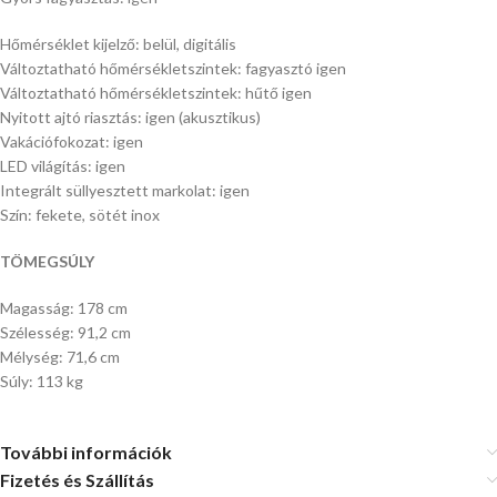
Hőmérséklet kijelző: belül, digitális
Változtatható hőmérsékletszintek: fagyasztó igen
Változtatható hőmérsékletszintek: hűtő igen
Nyitott ajtó riasztás: igen (akusztikus)
Vakációfokozat: igen
LED világítás: igen
Integrált süllyesztett markolat: igen
Szín: fekete, sötét inox
TÖMEGSÚLY
Magasság: 178 cm
Szélesség: 91,2 cm
Mélység: 71,6 cm
Súly: 113 kg
További információk
Fizetés és Szállítás