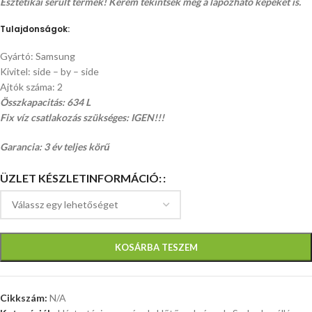
Esztétikai sérült termék! Kérem tekintsék meg a lapozható képeket is.
Tulajdonságok:
Gyártó: Samsung
Kivitel: side – by – side
Ajtók száma: 2
Összkapacitás: 634 L
Fix víz csatlakozás szükséges: IGEN!!!
Garancia: 3 év teljes körű
ÜZLET KÉSZLETINFORMÁCIÓ:
KOSÁRBA TESZEM
Cikkszám:
N/A